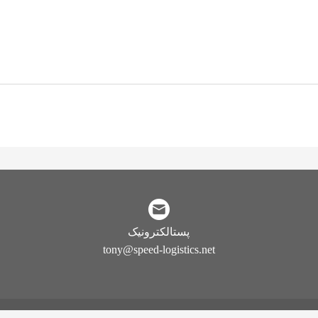
پستالکترونیک
tony@speed-logistics.net