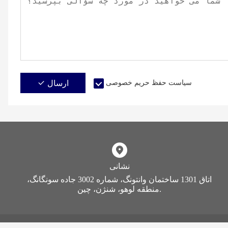
سیاست حفظ حریم خصوصی
ارسال
نشانی
اتاق 1301 ساختمان وانتونگ، شماره 3002 جاده سونگانگ،
منطقه لوهو، شنژن، چین.
حق چاپ © Speed ​​International logistics Co.,Ltd