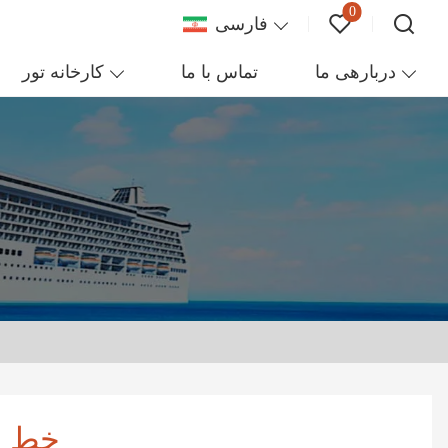
0
فارسی
دربارهی ما
تماس با ما
کارخانه تور
خط ا