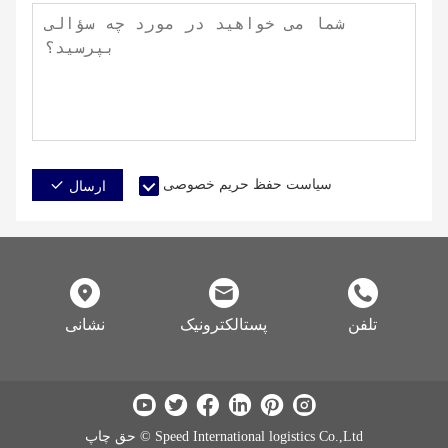
سیاست حفظ حریم خصوصی
ارسال
تلفن
پستالکترونیک
نشانی
حق چاپ © Speed ​​International logistics Co.,Ltd