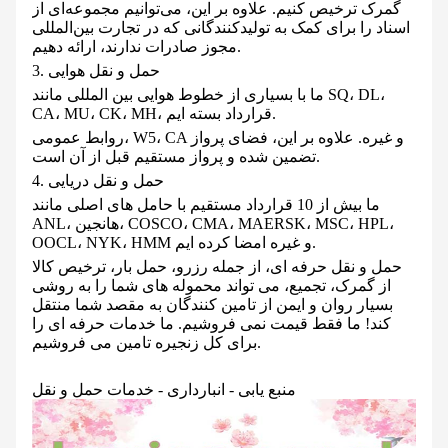
گمرک ترخیص کنیم. علاوه بر این، می‌توانیم مجموعه‌ای از
اسناد را برای کمک به تولیدکنندگانی که در تجارت بین‌المللی
مجوز صادرات ندارند، ارائه دهیم.
3. حمل و نقل هوایی
ما با بسیاری از خطوط هوایی بین المللی مانند SQ، DL،
CA، MU، CK، MH، قرارداد بسته ایم.
روابط عمومی، W5، CA و غیره. علاوه بر این، فضای پرواز
تضمین شده و پرواز مستقیم قبل از آن است.
4. حمل و نقل دریایی
ما بیش از 10 قرارداد مستقیم با حامل های اصلی مانند
ANL، هانجین، COSCO، CMA، MAERSK، MSC، HPL،
OOCL، NYK، HMM و غیره امضا کرده ایم.
حمل و نقل حرفه ای، از جمله رزرو، حمل بار، ترخیص کالا
از گمرک، تجمیع، می تواند محموله های شما را به روشی
بسیار روان و ایمن از تامین کنندگان به مقصد شما منتقل
کند! ما فقط قیمت نمی فروشیم. ما خدمات حرفه ای را
برای کل زنجیره تامین می فروشیم.
منبع یابی - انبارداری - خدمات حمل و نقل